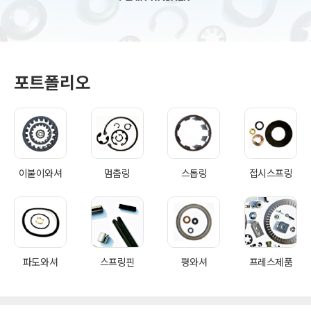
포트폴리오
이붙이와셔
멈춤링
스톱링
접시스프링
파도와셔
스프링핀
평와셔
프레스제품