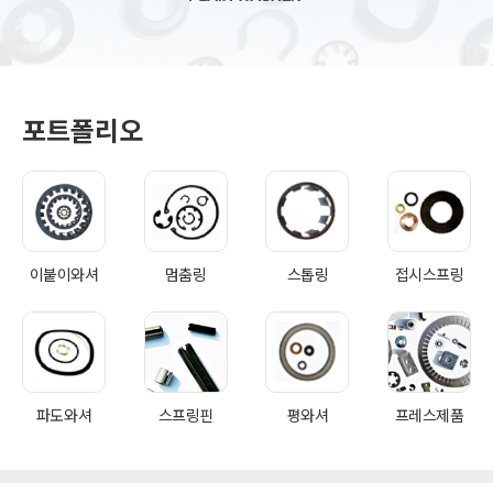
포트폴리오
이붙이와셔
멈춤링
스톱링
접시스프링
파도와셔
스프링핀
평와셔
프레스제품