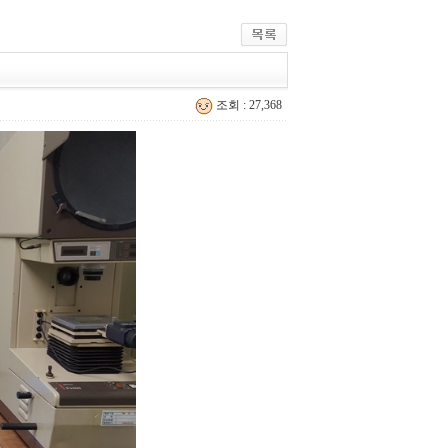
조회 : 27,368